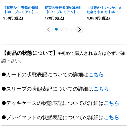
〔状態A-〕安息の領域
絶望の崇拝者(EVOLVE)
〔状態A-〕いつか、ま
【BR・プレミアム】
【SR・プレミアム】
た会う未来で【GR・プ
{BP05-P47}《ビショッ
{BP15-P23}《ビショッ
レミアム】{CP04-P46}
350
円
(税込)
120
円
(税込)
4,880
円
(税込)
プ》
プ》
《ドラゴン》
【商品の状態について】
※初めて購入される方は必ずご確
認下さい。
●カードの状態表記についての詳細は
こちら
●スリーブの状態表記についての詳細は
こちら
●デッキケースの状態表記についての詳細は
こちら
●プレイマットの状態表記についての詳細は
こちら