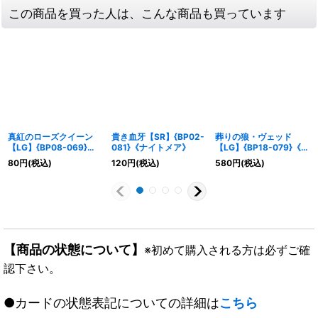
この商品を買った人は、こんな商品も買っています
真紅のローズクイーン
貴き血牙【SR】{BP02-
葬りの狼・ヴェッド
【LG】{BP08-069}
081}《ナイトメア》
【LG】{BP18-079}《ナ
《ナイトメア》
イトメア》
80
円
(税込)
120
円
(税込)
580
円
(税込)
【商品の状態について】
※初めて購入される方は必ずご確
認下さい。
●カードの状態表記についての詳細は
こちら