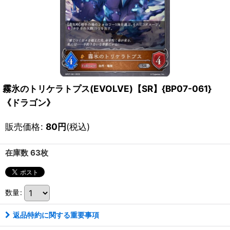
霧氷のトリケラトプス(EVOLVE)【SR】{BP07-061}
《ドラゴン》
販売価格
:
80
円
(税込)
在庫数 63枚
数量
:
返品特約に関する重要事項