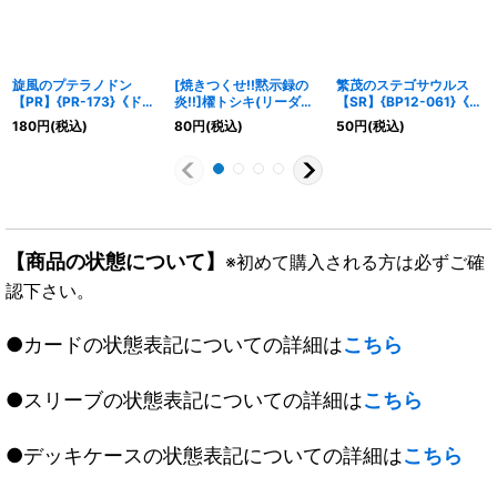
旋風のプテラノドン
[焼きつくせ!!黙示録の
繁茂のステゴサウルス
【PR】{PR-173}《ドラ
炎!!]櫂トシキ(リーダー)
【SR】{BP12-061}《ド
ゴン》
【-】{CSD03b-LD01}
ラゴン》
180
円
(税込)
80
円
(税込)
50
円
(税込)
《ドラゴン》
【商品の状態について】
※初めて購入される方は必ずご確
認下さい。
●カードの状態表記についての詳細は
こちら
●スリーブの状態表記についての詳細は
こちら
●デッキケースの状態表記についての詳細は
こちら