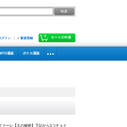
0
カートの中身
ログイン
新規登録
MTG通販
ポケカ通販
ファーレ【土の秘術】下記から1つチョイ