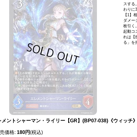
スする
わりに
【1】
ダメー
枚引く
起動コ
れは【
る」を
レメントシャーマン・ライリー【GR】{BP07-038}《ウィッチ
売価格
:
180円
(税込)