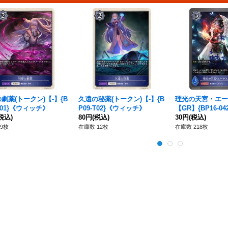
劇薬(トークン)【-】{B
久遠の秘薬(トークン)【-】{B
理光の天宮・エー
-T01}《ウィッチ》
P09-T02}《ウィッチ》
【GR】{BP16-0
税込)
80円
(税込)
チ》
30円
(税込)
9枚
在庫数 12枚
在庫数 218枚