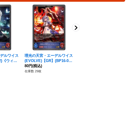
デルワイス
理光の天宮・エーデルワイス
真理の魔鏡【BR】{BP06-05
42}《ウィッ
(EVOLVE)【GR】{BP16-04
3}《ウィッチ》
3}《ウィッチ》
80円
(税込)
120円
(税込)
在庫数 29枚
在庫数 1枚