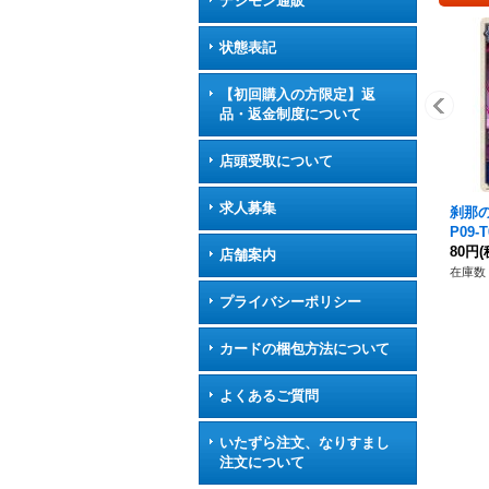
デジモン通販
状態表記
【初回購入の方限定】返
品・返金制度について
店頭受取について
求人募集
刹那の
P09
80円
(
店舗案内
在庫数 
プライバシーポリシー
カードの梱包方法について
よくあるご質問
いたずら注文、なりすまし
注文について