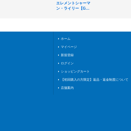
エレメントシャーマ
ン・ライリー【G
R】{BP07-038}《ウ
ィッチ》
ホーム
マイページ
新規登録
ログイン
ショッピングカート
【初回購入の方限定】返品・返金制度について
店舗案内