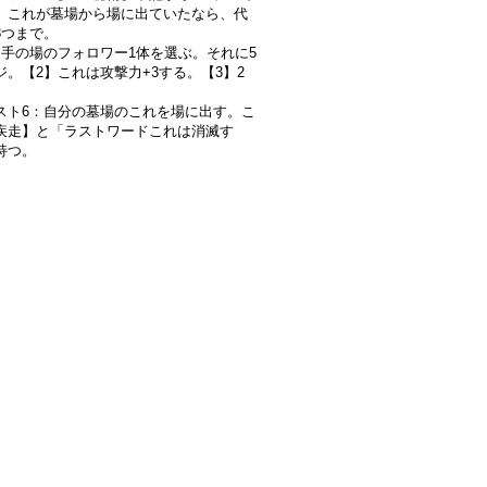
。これが墓場から場に出ていたなら、代
3つまで。
相手の場のフォロワー1体を選ぶ。それに5
ジ。【2】これは攻撃力+3する。【3】2
。
スト6：自分の墓場のこれを場に出す。こ
疾走】と「ラストワードこれは消滅す
持つ。
》