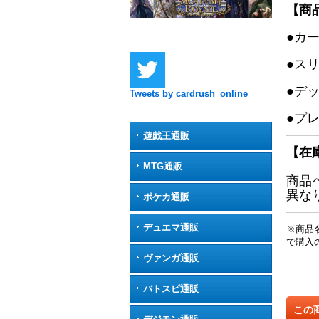
【商
●カ
●ス
●デ
Tweets by cardrush_online
●プ
遊戯王通販
【在
MTG通販
商品
異な
ポケカ通販
デュエマ通販
※商品
で購入
ヴァンガ通販
バトスピ通販
この