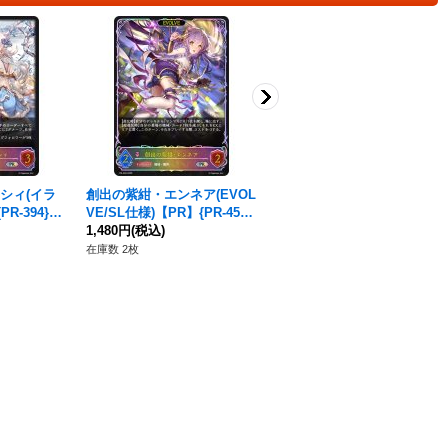
シィ(イラ
創出の紫紺・エンネア(EVOL
メカニカルガンナー【PR】
R-394}
VE/SL仕様)【PR】{PR-459}
{PR-206}《ニュートラル》
《ナイトメア》
1,480円
(税込)
380円
(税込)
在庫数 2枚
在庫数 10枚