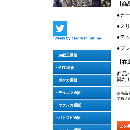
【商
●カ
●ス
●デ
Tweets by cardrush_online
●プ
遊戯王通販
【在
MTG通販
商品
異な
ポケカ通販
デュエマ通販
※商品
で購入
ヴァンガ通販
バトスピ通販
この