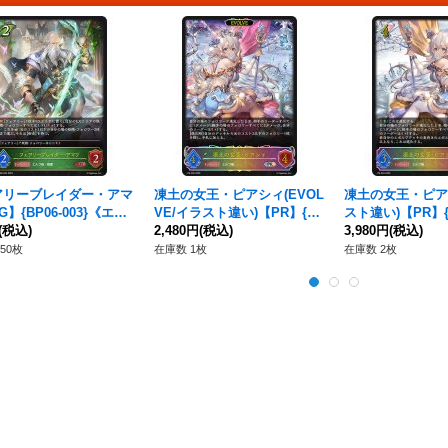
アリーブレイダー・アマ
凍土の女王・ピアシィ(EVOL
凍土の女王・ピア
G】{BP06-003}《エル
VE/イラスト違い)【PR】{P
スト違い)【PR】{P
(税込)
R-395}《エルフ》
2,480円
(税込)
《エルフ》
3,980円
(税込)
50枚
在庫数 1枚
在庫数 2枚