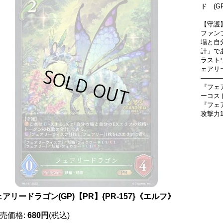
ド (G
【守護
ファン
場と自
計」で
ラスト
ェアリ
―――
『フェ
ーコス
『フェ
攻撃力
アリードラゴン(GP)【PR】{PR-157}《エルフ》
売価格
:
680円
(税込)