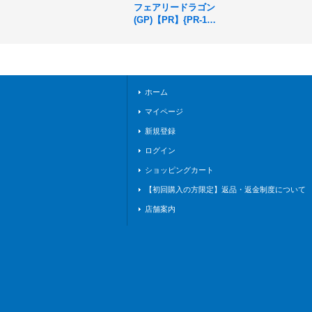
フェアリードラゴン
(GP)【PR】{PR-15
7}《エルフ》
ホーム
マイページ
新規登録
ログイン
ショッピングカート
【初回購入の方限定】返品・返金制度について
店舗案内