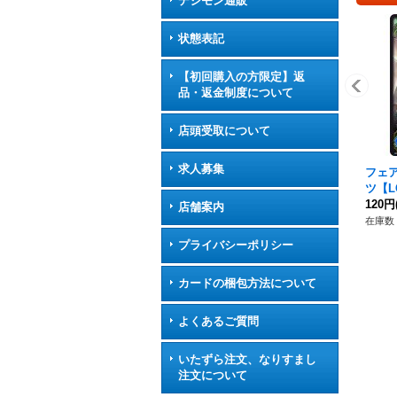
デジモン通販
状態表記
【初回購入の方限定】返
品・返金制度について
店頭受取について
求人募集
フェ
ツ【L
フ》
120円
店舗案内
在庫数 
プライバシーポリシー
カードの梱包方法について
よくあるご質問
いたずら注文、なりすまし
注文について