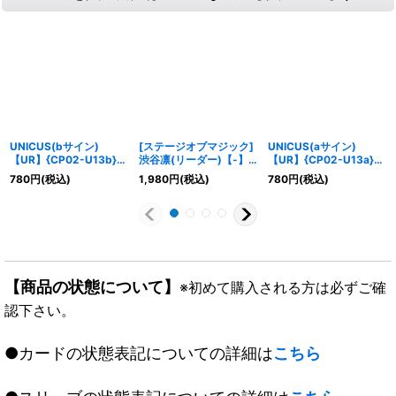
UNICUS(bサイン)
[ステージオブマジック]
UNICUS(aサイン)
【UR】{CP02-U13b}
渋谷凛(リーダー)【-】
【UR】{CP02-U13a}
《ニュートラル》
{CSD02b-LDS01}《ロ
《ニュートラル》
780
円
(税込)
1,980
円
(税込)
780
円
(税込)
イヤル》
【商品の状態について】
※初めて購入される方は必ずご確
認下さい。
●カードの状態表記についての詳細は
こちら