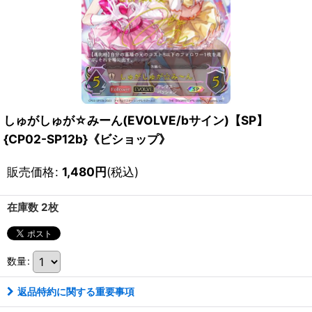
しゅがしゅが☆みーん(EVOLVE/bサイン)【SP】
{CP02-SP12b}《ビショップ》
販売価格
:
1,480
円
(税込)
在庫数 2枚
数量
:
返品特約に関する重要事項