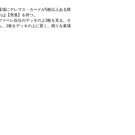
墓場にデレマス・カードが5枚以上ある限
れは【突進】を持つ。
ファーレ自分のデッキの上3枚を見る。そ
ら、1枚をデッキの上に置く。残りを墓場
。