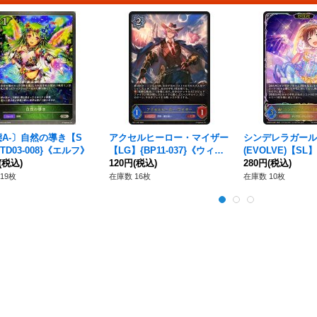
A-〕自然の導き【S
アクセルヒーロー・マイザー
シンデレラガール
TD03-008}《エルフ》
【LG】{BP11-037}《ウィッ
(EVOLVE)【SL】
(税込)
チ》
120円
(税込)
L08}《ロイヤル
280円
(税込)
19枚
在庫数 16枚
在庫数 10枚