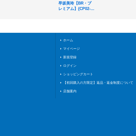
早坂美玲【BR・プ
レミアム】{CP02-P
66}《ナイトメア》
ホーム
マイページ
新規登録
ログイン
ショッピングカート
【初回購入の方限定】返品・返金制度について
店舗案内