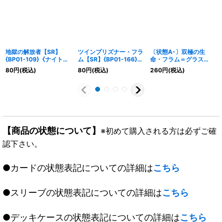
地獄の解放者【SR】
ツインプリズナー・フラ
〔状態A-〕双極の生
{BP01-109}《ナイトメ
ム【SR】{BP01-166}
命・フラム＝グラス
ア》
《ニュートラル》
【LG】{BP14-107}《ニ
80
円
(税込)
80
円
(税込)
260
円
(税込)
ュートラル》
【商品の状態について】
※初めて購入される方は必ずご確
認下さい。
●カードの状態表記についての詳細は
こちら
●スリーブの状態表記についての詳細は
こちら
●デッキケースの状態表記についての詳細は
こちら