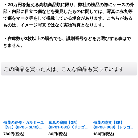
・20万円を超える高額商品類に限り、弊社の検品の際にケースの外
部・内部に目立つ傷などを発見したものに関しては、写真に赤丸等
で傷をマーク等をして掲載している場合があります。こちらがある
ものは、イメージ写真ではなく実物写真となります。
・在庫数が2枚以上の場合でも、識別番号などをお選びする事はで
きません。
この商品を買った人は、こんな商品も買っています
侮蔑の絶傑・ガルミーユ
鳳凰の庭園【GR】
侮蔑の嘲笑【BR】
【SL】{BP05-SL10}
{BP01-083}《ドラゴ
{BP08-068}《ドラゴ
《ドラゴン》
ン》
ン》
780
円
(税込)
80
円
(税込)
180
円
(税込)