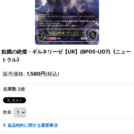
飢餓の絶傑・ギルネリーゼ【UR】{BP05-U07}《ニュー
トラル》
販売価格
:
1,580
円
(税込)
在庫数 2枚
数量
:
返品特約に関する重要事項