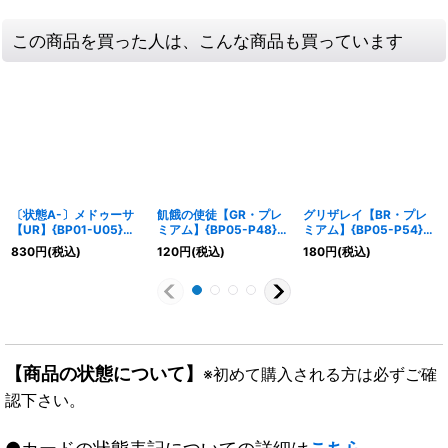
この商品を買った人は、こんな商品も買っています
〔状態A-〕メドゥーサ
飢餓の使徒【GR・プレ
グリザレイ【BR・プレ
【UR】{BP01-U05}
ミアム】{BP05-P48}
ミアム】{BP05-P54}
《ナイトメア》
《ニュートラル》
《ニュートラル》
830
円
(税込)
120
円
(税込)
180
円
(税込)
【商品の状態について】
※初めて購入される方は必ずご確
認下さい。