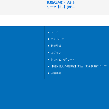
飢餓の絶傑・ギルネ
リーゼ【SL】{BP05
-SL21}《ニュートラ
ル》
ホーム
マイページ
新規登録
ログイン
ショッピングカート
【初回購入の方限定】返品・返金制度について
店舗案内