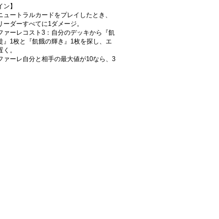
イン】
ニュートラルカードをプレイしたとき、
リーダーすべてに1ダメージ。
ファーレコスト3：自分のデッキから『飢
徒』1枚と『飢餓の輝き』1枚を探し、エ
置く。
ファーレ自分と相手の最大値が10なら、3
。