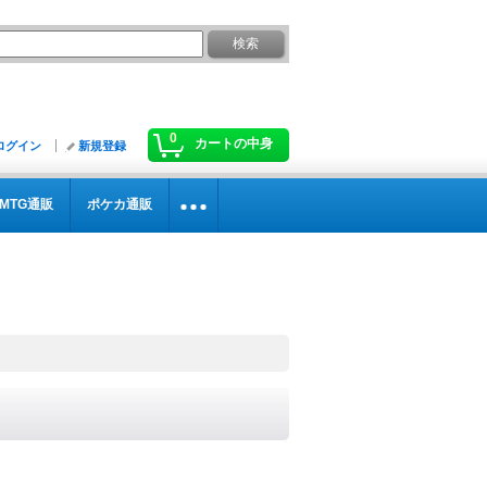
0
カートの中身
ログイン
新規登録
MTG通販
ポケカ通販