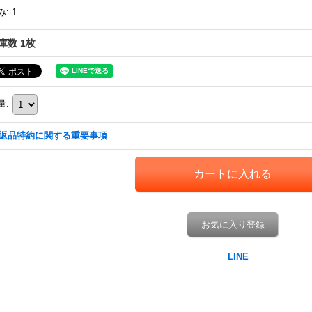
み
:
1
庫数 1枚
量
:
返品特約に関する重要事項
お気に入り登録