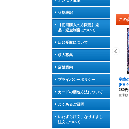
デジモン通販
状態表記
この
【初回購入の方限定】返
品・返金制度について
店頭受取について
求人募集
店舗案内
竜瞳の
プライバシーポリシー
{PR
280円
カードの梱包方法について
在庫数 
よくあるご質問
いたずら注文、なりすまし
注文について