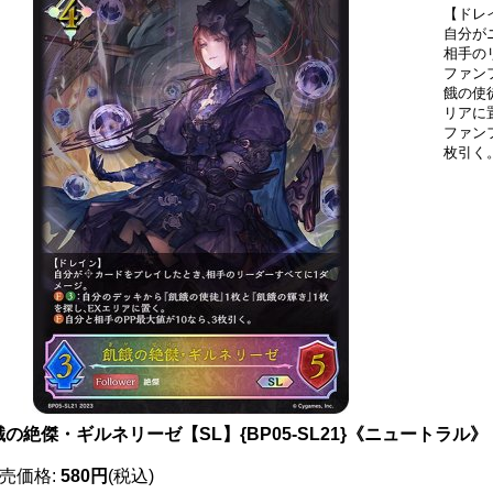
【ドレ
自分が
相手の
ファン
餓の使
リアに
ファン
枚引く
の絶傑・ギルネリーゼ【SL】{BP05-SL21}《ニュートラル》
売価格
:
580円
(税込)