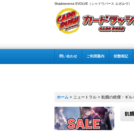
Shadowverse EVOLVE（シャドウバース エボルヴ
問い合わせ
ご利用案内
状態表記
ホーム
>
ニュートラル
>
飢餓の絶傑・ギルネリ
飢餓