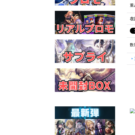
重
在
数