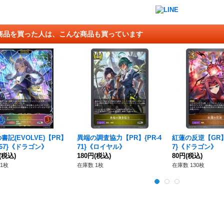
商品を買った人は、こんな商品も買っています
書記(EVOLVE)【PR】
異端の調査協力【PR】{PR-4
紅蓮の反逆【GR】{
-467}《ドラゴン》
71}《ロイヤル》
7}《ドラゴン》
(税込)
180円
(税込)
80円
(税込)
1枚
在庫数 1枚
在庫数 130枚