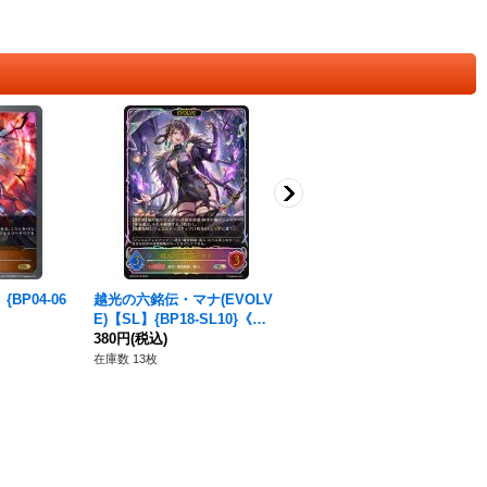
BP04-06
越光の六銘伝・マナ(EVOLV
熾天使の剣(イラスト違い)
E)【SL】{BP18-SL10}《ウ
【PR】{PR-340}《ニュート
ィッチ》
380円
(税込)
ラル》
380円
(税込)
在庫数 13枚
在庫数 10枚