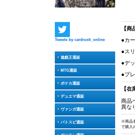
【商
●カ
Tweets by cardrush_online
●ス
遊戯王通販
●デ
MTG通販
●プ
ポケカ通販
【在
デュエマ通販
商品
異な
ヴァンガ通販
※商品
バトスピ通販
で購入