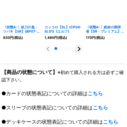
〔状態A-〕妖刀の鬼・
コッコロ【SL】{CP04-
〔状態A-〕絶命の崇拝
ツバキ【UR】{BP07-
SL01}《エルフ》
者【SR・プレミアム】
U02}《ロイヤル》
{BP15-P02}《エルフ》
830
円
(税込)
1,480
円
(税込)
170
円
(税込)
【商品の状態について】
※初めて購入される方は必ずご確
認下さい。
●カードの状態表記についての詳細は
こちら
●スリーブの状態表記についての詳細は
こちら
●デッキケースの状態表記についての詳細は
こちら