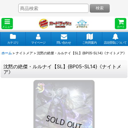
検索
メニュー
カート
カテゴリ
マイページ
問い合わせ
ご利用案内
店頭受取について
ホーム
>
ナイトメア
>
沈黙の絶傑・ルルナイ【SL】{BP05-SL14}《ナイトメア》
沈黙の絶傑・ルルナイ【SL】{BP05-SL14}《ナイトメ
ア》