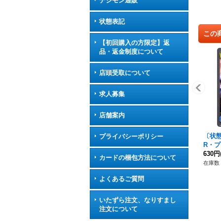
デジモン通販
状態表記
この
【初回購入の方限定】返
品・返金制度について
店頭受取について
求人募集
店舗案内
〔状態
プライバシーポリシー
R・プ
《ロ
630円
カードの梱包方法について
在庫数 
よくあるご質問
いたずら注文、なりすまし
注文について