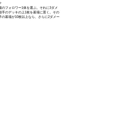
ク
場のフォロワー1体を選ぶ。それに3ダメ
相手のデッキの上1枚を墓場に置く。その
手の墓場が10枚以上なら、さらに2ダメー