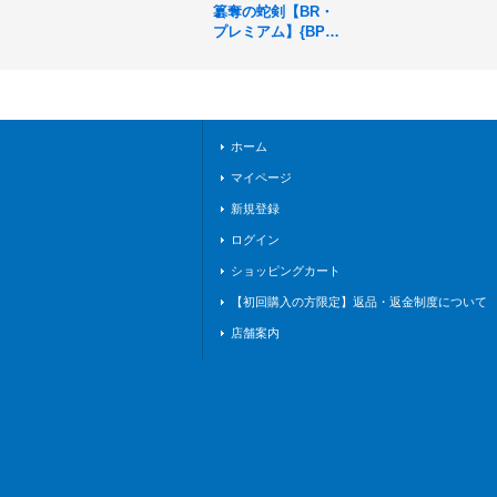
簒奪の蛇剣【BR・
プレミアム】{BP05-
P13}《ロイヤル》
ホーム
マイページ
新規登録
ログイン
ショッピングカート
【初回購入の方限定】返品・返金制度について
店舗案内