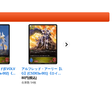
(EVOLV
アルフレッド・アーリー【L
CEOアマテラス【LG】{CP0
a-002}《ロ
G】{CSD03a-001}《ロイヤ
3-106}《ビショップ》
ル》
80円
(税込)
180円
(税込)
在庫数 54枚
在庫数 5枚