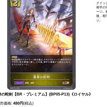
クイッ
相手の
ージ。
後、相
ジ。
の蛇剣【BR・プレミアム】{BP05-P13}《ロイヤル》
売価格
:
480円
(税込)