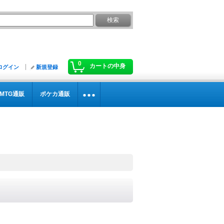
0
カートの中身
ログイン
新規登録
MTG通販
ポケカ通販