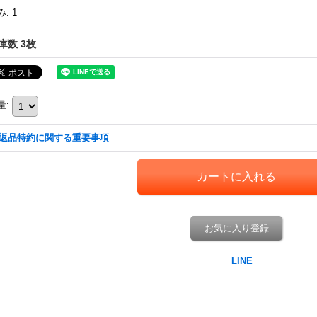
み
:
1
庫数 3枚
量
:
返品特約に関する重要事項
お気に入り登録