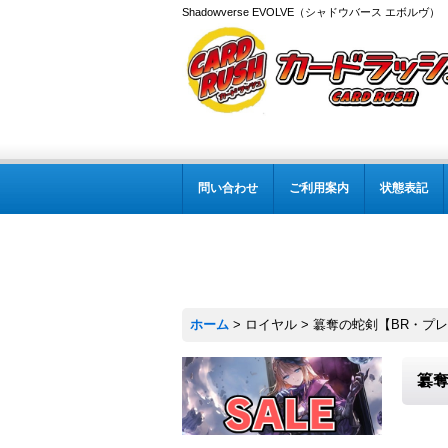
Shadowverse EVOLVE（シャドウバース エボルヴ
問い合わせ
ご利用案内
状態表記
ホーム
>
ロイヤル
>
簒奪の蛇剣【BR・プレミ
簒奪