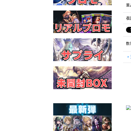
重
在
数