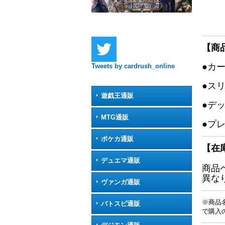
【商
●カ
Tweets by cardrush_online
●ス
遊戯王通販
●デ
MTG通販
●プ
ポケカ通販
【在
デュエマ通販
商品
異な
ヴァンガ通販
※商品
バトスピ通販
で購入