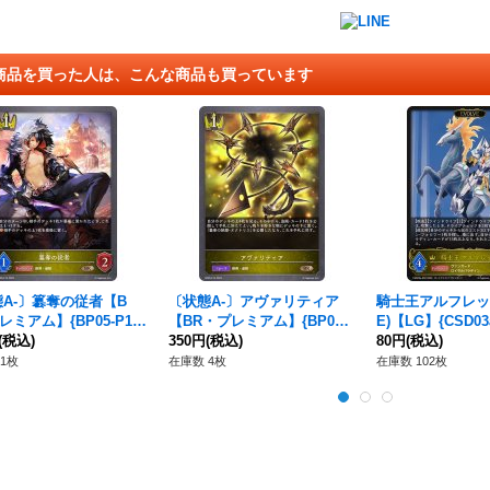
商品を買った人は、こんな商品も買っています
A-〕簒奪の従者【B
〔状態A-〕アヴァリティア
騎士王アルフレッド
レミアム】{BP05-P12}
【BR・プレミアム】{BP05-
E)【LG】{CSD03
イヤル》
(税込)
P14}《ロイヤル》
350円
(税込)
イヤル》
80円
(税込)
1枚
在庫数 4枚
在庫数 102枚