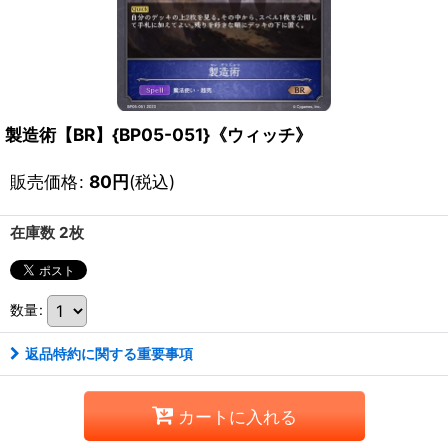
製造術【BR】{BP05-051}《ウィッチ》
販売価格
:
80
円
(税込)
在庫数 2枚
数量
:
返品特約に関する重要事項
カートに入れる