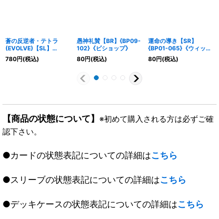
蒼の反逆者・テトラ
愚神礼賛【BR】{BP09-
運命の導き【SR】
(EVOLVE)【SL】
102}《ビショップ》
{BP01-065}《ウィッ
{BP07-SL08}《ウィッ
チ》
780
円
(税込)
80
円
(税込)
80
円
(税込)
チ》
【商品の状態について】
※初めて購入される方は必ずご確
認下さい。
●カードの状態表記についての詳細は
こちら
●スリーブの状態表記についての詳細は
こちら
●デッキケースの状態表記についての詳細は
こちら