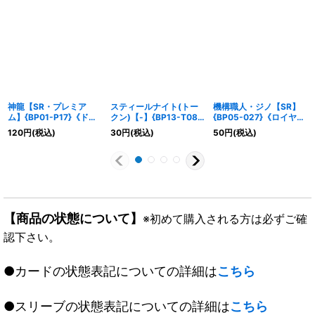
神龍【SR・プレミア
スティールナイト(トー
機構職人・ジノ【SR】
ム】{BP01-P17}《ドラ
クン)【-】{BP13-T08}
{BP05-027}《ロイヤ
ゴン》
《ロイヤル》
ル》
120
円
(税込)
30
円
(税込)
50
円
(税込)
【商品の状態について】
※初めて購入される方は必ずご確
認下さい。
●カードの状態表記についての詳細は
こちら
●スリーブの状態表記についての詳細は
こちら