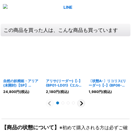
この商品を買った人は、こんな商品も買っています
自然の妖精姫・アリア
アリサ(リーダー)【-】
〔状態A-〕リコリス(リ
(未開封)【SP】
{BP01-LD01}《エル
ーダー)【-】{BP06-
{SCS01-001}《エル
フ》
LD01}《エルフ》
24,800
円
(税込)
2,180
円
(税込)
1,980
円
(税込)
フ》
【商品の状態について】
※初めて購入される方は必ずご確