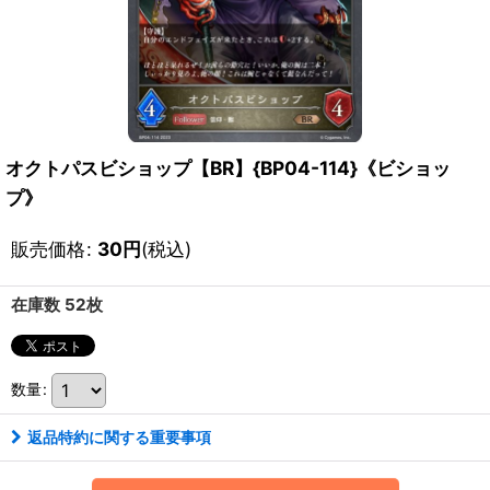
オクトパスビショップ【BR】{BP04-114}《ビショッ
プ》
販売価格
:
30
円
(税込)
在庫数 52枚
数量
:
返品特約に関する重要事項