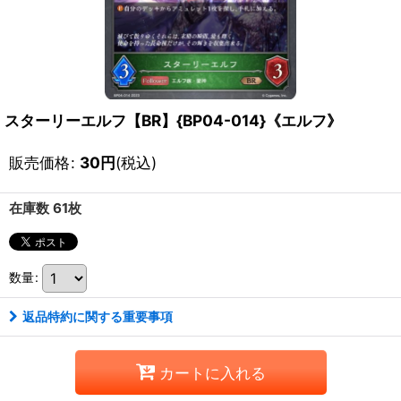
スターリーエルフ【BR】{BP04-014}《エルフ》
販売価格
:
30
円
(税込)
在庫数 61枚
数量
:
返品特約に関する重要事項
カートに入れる