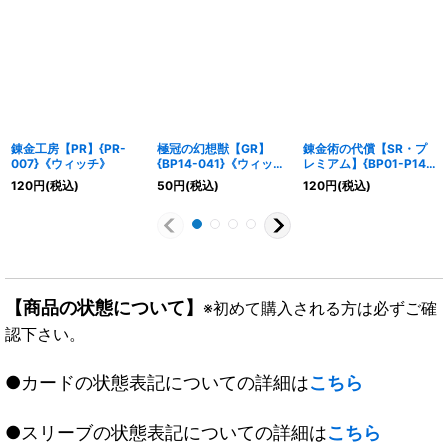
錬金工房【PR】{PR-
極冠の幻想獣【GR】
錬金術の代償【SR・プ
007}《ウィッチ》
{BP14-041}《ウィッ
レミアム】{BP01-P14}
チ》
《ウィッチ》
120
円
(税込)
50
円
(税込)
120
円
(税込)
【商品の状態について】
※初めて購入される方は必ずご確
認下さい。
●カードの状態表記についての詳細は
こちら
●スリーブの状態表記についての詳細は
こちら