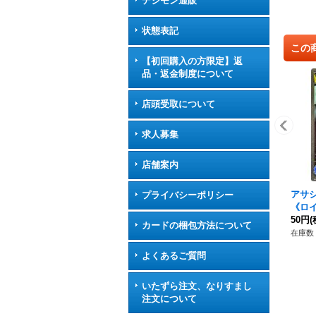
デジモン通販
状態表記
この
【初回購入の方限定】返
品・返金制度について
店頭受取について
求人募集
店舗案内
アサシ
プライバシーポリシー
《ロ
50円
(
カードの梱包方法について
在庫数 
よくあるご質問
いたずら注文、なりすまし
注文について