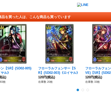
商品を買った人は、こんな商品も買っています
ン【SR】{SD02-005}
フローラルフェンサー【S
フローラルフェンサ
イヤル》
R】{SD02-003}《ロイヤル》
VE)【SR】{SD02
税込)
120円
(税込)
イヤル》
120円
(税込)
83枚
在庫数 20枚
在庫数 33枚