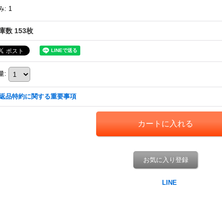
み
:
1
庫数 153枚
量
:
返品特約に関する重要事項
お気に入り登録