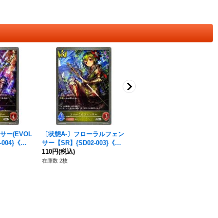
ー(EVOL
〔状態A-〕フローラルフェン
レヴィオンセイバー・アルベ
-004}《ロ
サー【SR】{SD02-003}《ロ
ール【LG】{SD07-006}《ロ
イヤル》
110円
(税込)
イヤル》
80円
(税込)
在庫数 2枚
在庫数 2枚