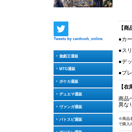
【商
●カ
Tweets by cardrush_online
●ス
遊戯王通販
●デ
MTG通販
●プ
ポケカ通販
【在
デュエマ通販
商品
異な
ヴァンガ通販
※商品
バトスピ通販
で購入