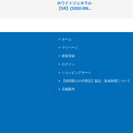
ホワイトジェネラル
【SR】{SD02-006}
《ロイヤル》
ホーム
マイページ
新規登録
ログイン
ショッピングカート
【初回購入の方限定】返品・返金制度について
店舗案内