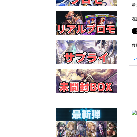
重
在
数