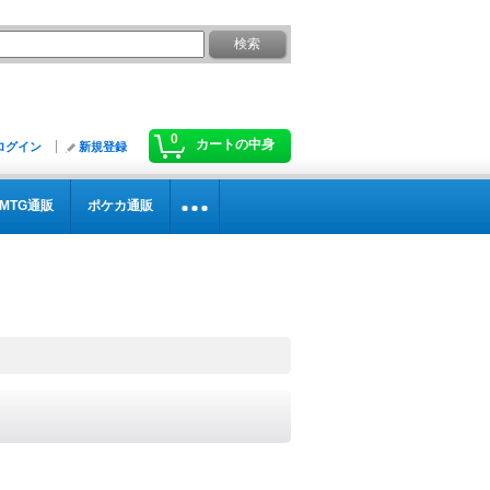
0
カートの中身
ログイン
新規登録
MTG通販
ポケカ通販