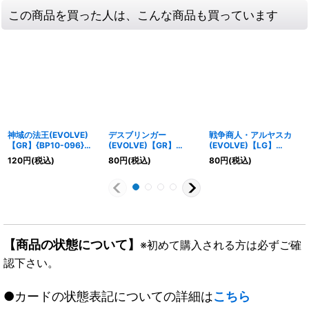
この商品を買った人は、こんな商品も買っています
神域の法王(EVOLVE)
デスブリンガー
戦争商人・アルヤスカ
【GR】{BP10-096}
(EVOLVE)【GR】
(EVOLVE)【LG】
《ビショップ》
{BP10-079}《ナイトメ
{BP10-022}《ロイヤ
120
円
(税込)
80
円
(税込)
80
円
(税込)
ア》
ル》
【商品の状態について】
※初めて購入される方は必ずご確
認下さい。
●カードの状態表記についての詳細は
こちら