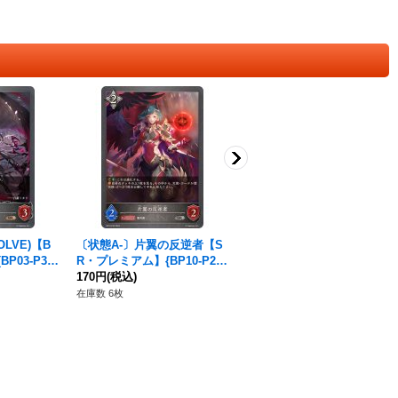
LVE)【B
〔状態A-〕片翼の反逆者【S
片翼の反逆者(EVOLVE)【S
03-P35}
R・プレミアム】{BP10-P25}
R・プレミアム】{BP10-P26}
《ニュートラル》
170円
(税込)
《ニュートラル》
180円
(税込)
在庫数 6枚
在庫数 19枚