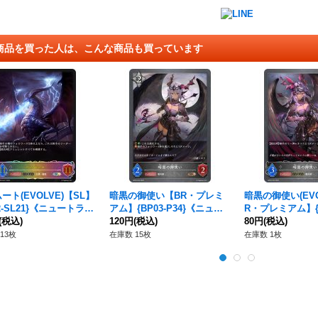
商品を買った人は、こんな商品も買っています
ート(EVOLVE)【SL】
暗黒の御使い【BR・プレミ
暗黒の御使い(EVO
02-SL21}《ニュートラ
アム】{BP03-P34}《ニュー
R・プレミアム】{BP
(税込)
トラル》
120円
(税込)
《ニュートラル》
80円
(税込)
13枚
在庫数 15枚
在庫数 1枚