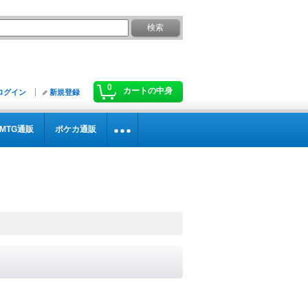
0
カートの中身
ログイン
新規登録
MTG通販
ポケカ通販