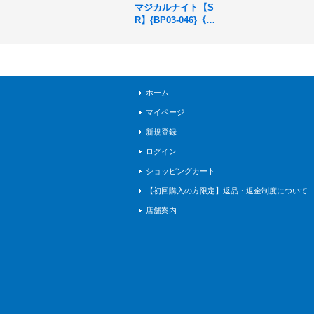
マジカルナイト【S
R】{BP03-046}《ウ
ィッチ》
ホーム
マイページ
新規登録
ログイン
ショッピングカート
【初回購入の方限定】返品・返金制度について
店舗案内