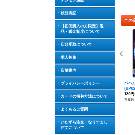
デジモン通販
状態表記
この
【初回購入の方限定】返
品・返金制度について
店頭受取について
求人募集
店舗案内
バハム
プライバシーポリシー
{BP
ル》
180円
カードの梱包方法について
在庫数 
よくあるご質問
いたずら注文、なりすまし
注文について