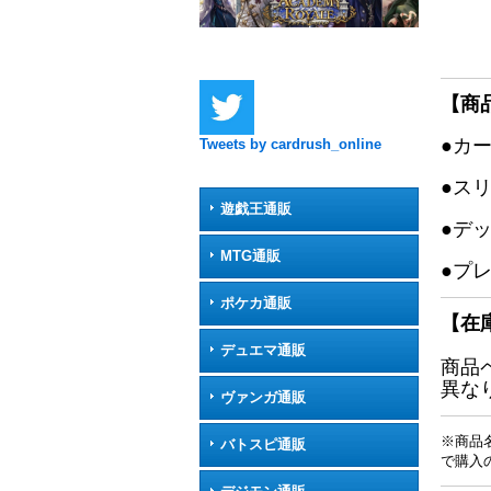
【商
●カ
Tweets by cardrush_online
●ス
遊戯王通販
●デ
MTG通販
●プ
ポケカ通販
【在
デュエマ通販
商品
異な
ヴァンガ通販
※商品
バトスピ通販
で購入