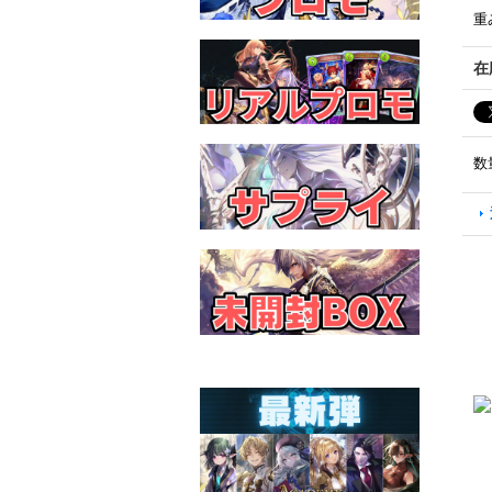
重
在
数