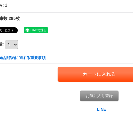
み
:
1
庫数 285枚
量
:
返品特約に関する重要事項
お気に入り登録