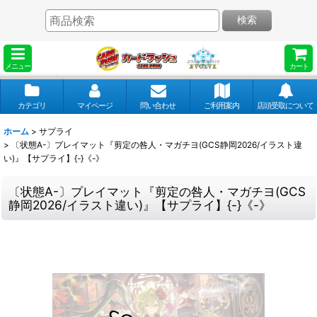
検索
メニュー
カート
カテゴリ
マイページ
問い合わせ
ご利用案内
店頭受取について
ホーム
>
サプライ
>
〔状態A-〕プレイマット『剪定の咎人・マガチヨ(GCS静岡2026/イラスト違
い)』【サプライ】{-}《-》
〔状態A-〕プレイマット『剪定の咎人・マガチヨ(GCS
静岡2026/イラスト違い)』【サプライ】{-}《-》