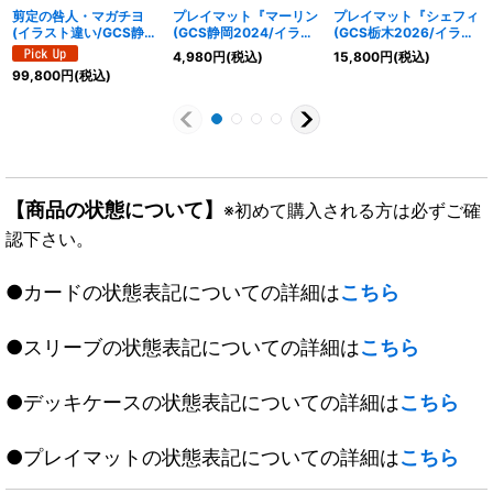
剪定の咎人・マガチヨ
プレイマット『マーリン
プレイマット『シェフィ
(イラスト違い/GCS静
(GCS静岡2024/イラス
(GCS栃木2026/イラス
岡)【PR】{PR-528}
ト違い)』【サプライ】
ト違い)』【サプライ】
4,980
円
(税込)
15,800
円
(税込)
《エルフ》
{-}《-》
{-}《-》
99,800
円
(税込)
【商品の状態について】
※初めて購入される方は必ずご確
認下さい。
●カードの状態表記についての詳細は
こちら
●スリーブの状態表記についての詳細は
こちら
●デッキケースの状態表記についての詳細は
こちら
●プレイマットの状態表記についての詳細は
こちら