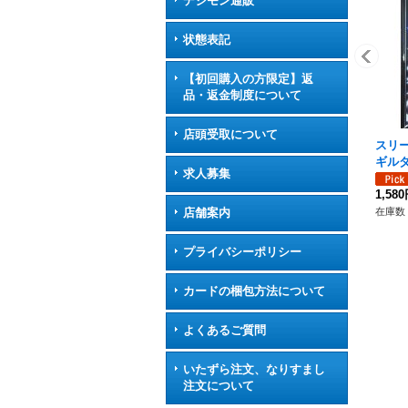
デジモン通販
状態表記
【初回購入の方限定】返
品・返金制度について
店頭受取について
スリ
ギルダ
求人募集
1 )
《-》
1,58
在庫数 
店舗案内
プライバシーポリシー
カードの梱包方法について
よくあるご質問
いたずら注文、なりすまし
注文について