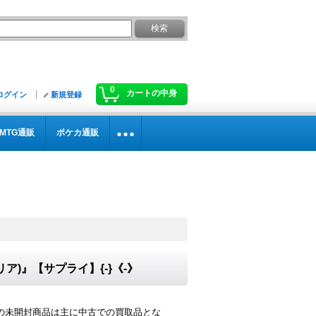
0
カートの中身
ログイン
新規登録
MTG通販
ポケカ通販
リア)』【サプライ】{-}《-》
の未開封商品は主に中古での買取品とな