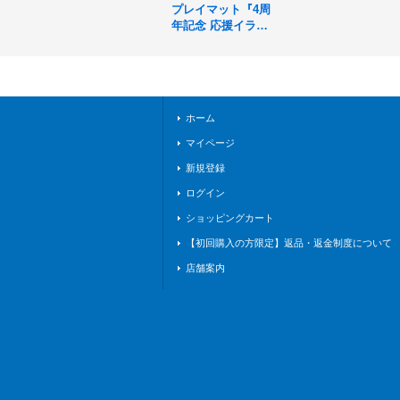
プレイマット『4周
年記念 応援イラス
ト(エクストラ Vol.2
3/ギルダリア)』【サ
プライ】{-}《-》
ホーム
マイページ
新規登録
ログイン
ショッピングカート
【初回購入の方限定】返品・返金制度について
店舗案内