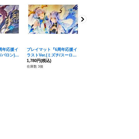
周年応援イ
プレイマット『6周年応援イ
プレイマット『エース(応援
ー/バロン)』
ラストVer.(ミズチ/スーロ
イラスト)』【サプライ】{-}
-》
ン)』【サプライ】{-}《-》
1,780円
(税込)
《-》
3,480円
(税込)
在庫数 3個
在庫数 3個