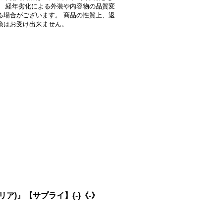
。 経年劣化による外装や内容物の品質変
る場合がございます。 商品の性質上、返
換はお受け出来ません。
リア)』【サプライ】{-}《-》