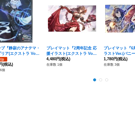
ーブ『静寂のアナテマ・
プレイマット『2周年記念 応
プレイマット『6
リア(エクストラ Vol.5
援イラスト(エクストラ Vol.1
ラストVer.(バニ
』60枚【サプライ】{-}
6/ガルミーユ)』【サプラ
4,480円
(税込)
【サプライ】{-}《
1,780円
(税込)
0円
(税込)
イ】{-}《-》
在庫数 1個
在庫数 3個
6個