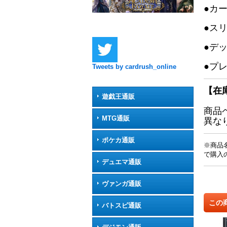
●カ
●ス
●デ
●プ
Tweets by cardrush_online
【在
遊戯王通販
商品
MTG通販
異な
ポケカ通販
※商品
で購入
デュエマ通販
ヴァンガ通販
この
バトスピ通販