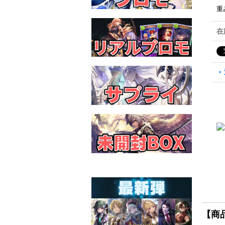
重
在
【商