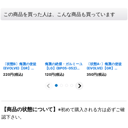
この商品を買った人は、こんな商品も買っています
〔状態B〕侮蔑の使徒
侮蔑の絶傑・ガルミーユ
〔状態A-〕侮蔑の使徒
(EVOLVE)【GR】
【LG】{BP05-052}
(EVOLVE)【GR】
{BP05-056}《ドラゴ
《ドラゴン》
{BP05-056}《ドラゴ
220
円
(税込)
120
円
(税込)
350
円
(税込)
ン》
ン》
【商品の状態について】
※初めて購入される方は必ずご確
認下さい。