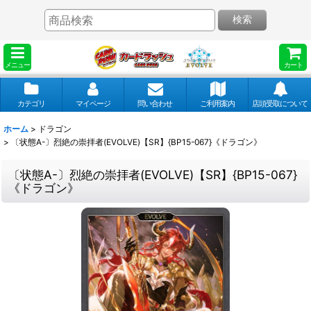
検索
メニュー
カート
カテゴリ
マイページ
問い合わせ
ご利用案内
店頭受取について
ホーム
>
ドラゴン
>
〔状態A-〕烈絶の崇拝者(EVOLVE)【SR】{BP15-067}《ドラゴン》
〔状態A-〕烈絶の崇拝者(EVOLVE)【SR】{BP15-067}
《ドラゴン》