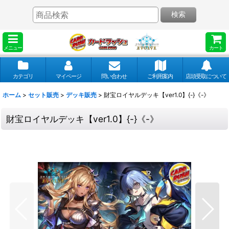
検索
メニュー
カート
カテゴリ
マイページ
問い合わせ
ご利用案内
店頭受取について
ホーム
>
セット販売
>
デッキ販売
>
財宝ロイヤルデッキ【ver1.0】{-}《-》
財宝ロイヤルデッキ【ver1.0】{-}《-》