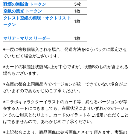
戦慄の海賊旗 トークン
5枚
空絶の残光 トークン
1枚
クレスト空絶の顕現・オクトリス ト
1枚
ークン
マリア＝マリス リーダー
1枚
※一度に複数個購入される場合、発送方法をゆうパックに限定させ
ていただく場合がございます。
※カードの状態は状態A以上が中心ですが、状態Bのものが含まれる
場合もございます。
※在庫の都合上同商品内でバージョンが統一できていない場合がご
ざいますのであらかじめご了承ください。
※コラボキャラクターイラストのカード等、異なるバージョンが存
在するカードにつきましても、在庫状況によりいずれかのバージョ
ンでのご用意となります。カードのイラストをご指定いただくこと
はできませんので、あらかじめご了承ください。
※上記都合により、商品画像は参考画像とさせて頂きます。実際の