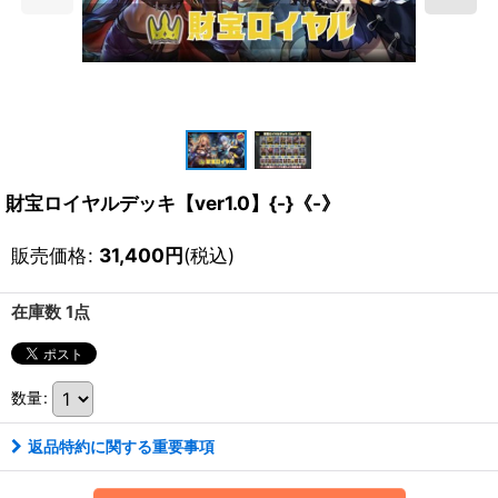
財宝ロイヤルデッキ【ver1.0】{-}《-》
販売価格
:
31,400
円
(税込)
在庫数 1点
数量
:
返品特約に関する重要事項