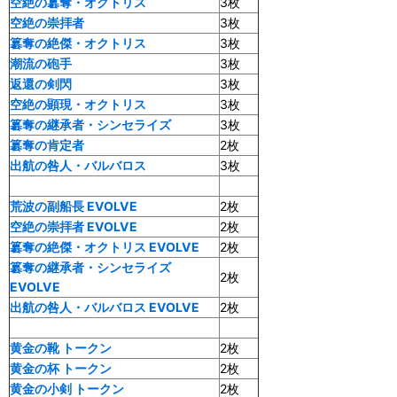
空絶の簒奪・オクトリス
3枚
空絶の崇拝者
3枚
簒奪の絶傑・オクトリス
3枚
潮流の砲手
3枚
返還の剣閃
3枚
空絶の顕現・オクトリス
3枚
簒奪の継承者・シンセライズ
3枚
簒奪の肯定者
2枚
出航の咎人・バルバロス
3枚
荒波の副船長 EVOLVE
2枚
空絶の崇拝者 EVOLVE
2枚
簒奪の絶傑・オクトリス EVOLVE
2枚
簒奪の継承者・シンセライズ
2枚
EVOLVE
出航の咎人・バルバロス EVOLVE
2枚
黄金の靴 トークン
2枚
黄金の杯 トークン
2枚
黄金の小剣 トークン
2枚