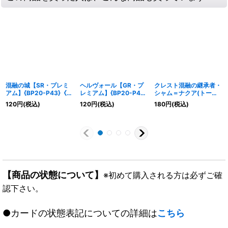
混融の城【SR・プレミ
ヘルヴォール【GR・プ
クレスト混融の継承者・
アム】{BP20-P43}《ナ
レミアム】{BP20-P41}
シャム＝ナクア(トーク
イトメア》
《ナイトメア》
ン)【プレミアム】
120
円
(税込)
120
円
(税込)
180
円
(税込)
{BP20-P65}《ナイトメ
ア》
【商品の状態について】
※初めて購入される方は必ずご確
認下さい。
●カードの状態表記についての詳細は
こちら