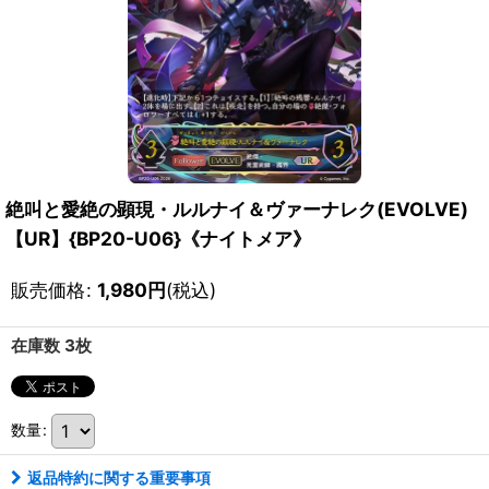
絶叫と愛絶の顕現・ルルナイ＆ヴァーナレク(EVOLVE)
【UR】{BP20-U06}《ナイトメア》
販売価格
:
1,980
円
(税込)
在庫数 3枚
数量
:
返品特約に関する重要事項