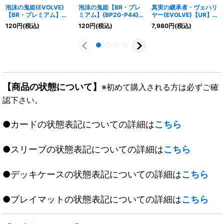
泡沫の鬼姫(EVOLVE)
泡沫の鬼姫【BR・プレ
真実の継承者・ヴェハリ
【BR・プレミアム】
ミアム】{BP20-P44}
ヤー(EVOLVE)【UR】
{BP20-P45}《ナイトメ
《ナイトメア》
{BP20-U03}《ウィッ
120
円
(税込)
120
円
(税込)
7,980
円
(税込)
ア》
チ》
【商品の状態について】
※初めて購入される方は必ずご確
認下さい。
●カードの状態表記についての詳細は
こちら
●スリーブの状態表記についての詳細は
こちら
●デッキケースの状態表記についての詳細は
こちら
●プレイマットの状態表記についての詳細は
こちら