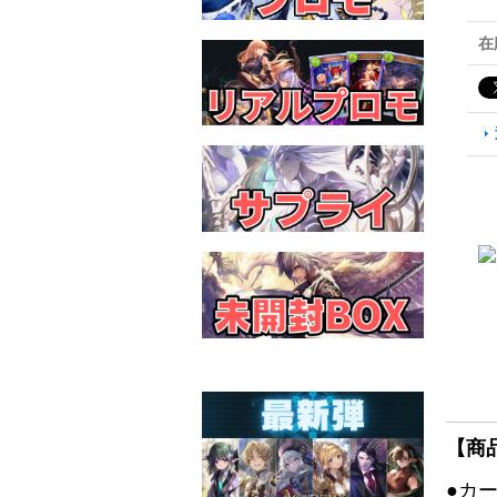
在
【商
●カ