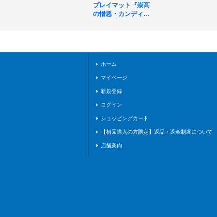
プレイマット『崇高
の憎悪・カンディマ
(愛知大会2026)』
【サプライ】{-}
《-》
ホーム
マイページ
新規登録
ログイン
ショッピングカート
【初回購入の方限定】返品・返金制度について
店舗案内