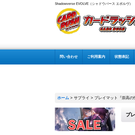
Shadowverse EVOLVE（シャドウバース エボルヴ
問い合わせ
ご利用案内
状態表記
ホーム
>
サプライ
>
プレイマット『崇高の憎悪
プレ