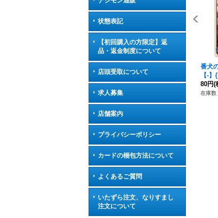
デジモン通販
状態表記
【初回購入の方限定】返
品・返金制度について
番犬の
店頭受取について
【-】{
メア
80円
(
求人募集
在庫数 
店舗案内
プライバシーポリシー
カードの梱包方法について
よくあるご質問
いたずら注文、なりすまし
注文について