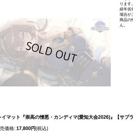
ります
経年劣
場合が
商品の
ん。
レイマット『崇高の憎悪・カンディマ(愛知大会2026)』【サプライ
売価格
:
17,800円
(税込)