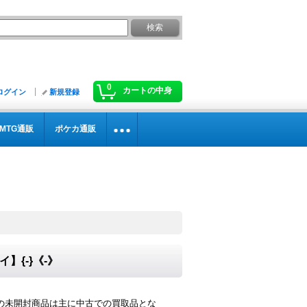
0
カートの中身
ログイン
新規登録
MTG通販
ポケカ通販
】{-}《-》
の未開封商品は主に中古での買取品とな