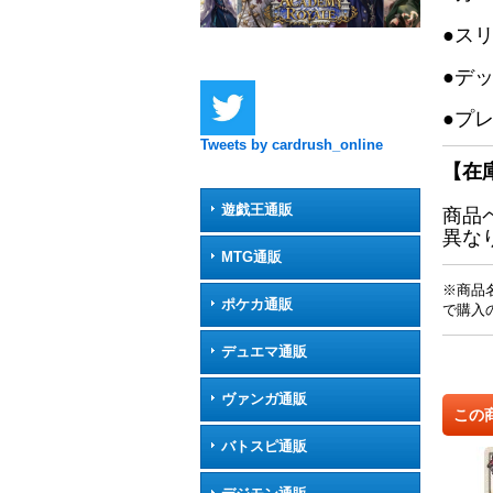
●ス
●デ
●プ
Tweets by cardrush_online
【在
遊戯王通販
商品
異な
MTG通販
※商品
ポケカ通販
で購入
デュエマ通販
ヴァンガ通販
この
バトスピ通販