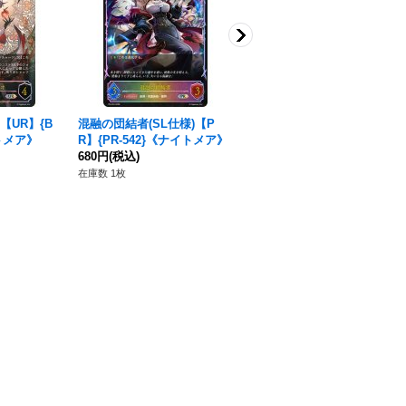
【UR】{B
混融の団結者(SL仕様)【P
番犬の左腕・ココ(トークン)
イトメア》
R】{PR-542}《ナイトメア》
【-】{BP16-T05}《ナイトメ
680円
(税込)
ア》
80円
(税込)
在庫数 1枚
在庫数 5枚