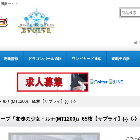
） 通販サイト
更新情報
ドラゴンボール通販
ワンピカード通販
遊戯王通販
(MT1200)』65枚【サプライ】{-}《-》
ーブ『友魂の少女・ルナ(MT1200)』65枚【サプライ】{-}《-》
こちら