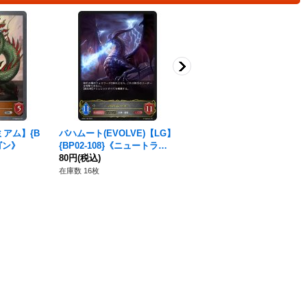
ミアム】{B
バハムート(EVOLVE)【LG】
悪戯なネクロマンサー(EVOL
ラゴン》
{BP02-108}《ニュートラ
VE)【SR】{ETD02-005}《ナ
ル》
80円
(税込)
イトメア》
80円
(税込)
在庫数 16枚
在庫数 65枚