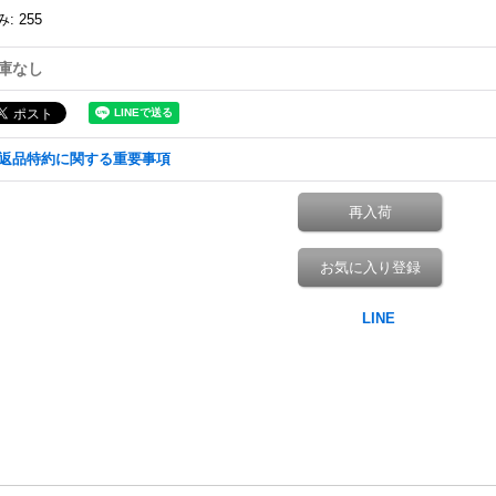
み
:
255
庫なし
返品特約に関する重要事項
再入荷
お気に入り登録