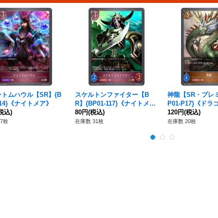
トムハウル【SR】{B
スケルトンファイター【B
神龍【SR・プレ
-114}《ナイトメア》
R】{BP01-117}《ナイトメ
P01-P17}《ド
税込)
ア》
80円
(税込)
120円
(税込)
7枚
在庫数 31枚
在庫数 20枚