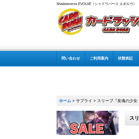
Shadowverse EVOLVE（シャドウバース エボルヴ
問い合わせ
ご利用案内
状態表記
ホーム
>
サプライ
>
スリーブ『友魂の少女・ルナ
スリ