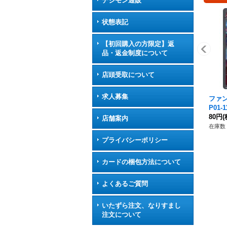
デジモン通販
状態表記
【初回購入の方限定】返
品・返金制度について
店頭受取について
求人募集
ファン
P01
80円
(
店舗案内
在庫数 
プライバシーポリシー
カードの梱包方法について
よくあるご質問
いたずら注文、なりすまし
注文について