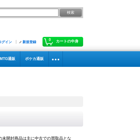
0
カートの中身
ログイン
新規登録
MTG通販
ポケカ通販
の未開封商品は主に中古での買取品とな