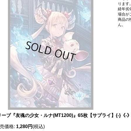
ります
経年劣
場合が
商品の
ん。
ーブ『友魂の少女・ルナ(MT1200)』65枚【サプライ】{-}《-
売価格
:
1,280円
(税込)