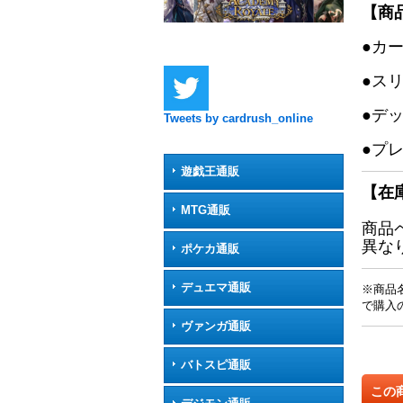
【商
●カ
●ス
●デ
Tweets by cardrush_online
●プ
遊戯王通販
【在
MTG通販
商品
異な
ポケカ通販
デュエマ通販
※商品
で購入
ヴァンガ通販
バトスピ通販
この