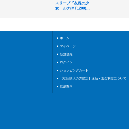
スリーブ『友魂の少
女・ルナ(MT1200)』
65枚【サプライ】{-}
《-》
ホーム
マイページ
新規登録
ログイン
ショッピングカート
【初回購入の方限定】返品・返金制度について
店舗案内