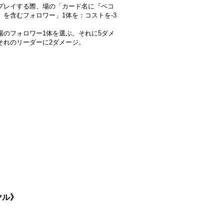
プレイする際、場の「カード名に『ペコ
』を含むフォロワー」1体を：コストを-3
場のフォロワー1体を選ぶ。それに5ダメ
それのリーダーに2ダメージ。
ヤル》