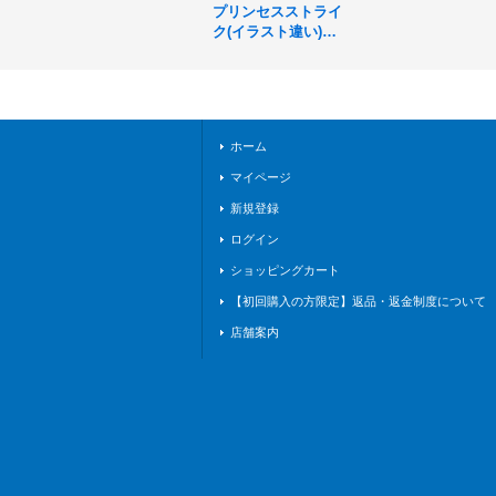
プリンセスストライ
ク(イラスト違い)
【SL】{PCS01-014}
《ロイヤル》
ホーム
マイページ
新規登録
ログイン
ショッピングカート
【初回購入の方限定】返品・返金制度について
店舗案内