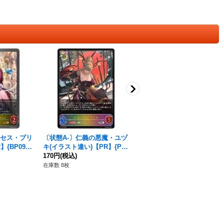
セス・プリ
〔状態A-〕仁義の悪魔・ユヅ
〔状態A-〕眷属への贈り物
】{BP09-P
キ(イラスト違い)【PR】{PR-
【PR】{PR-230}《ナイトメ
139}《ナイトメア》
170円
(税込)
ア》
170円
(税込)
在庫数 8枚
在庫数 1枚