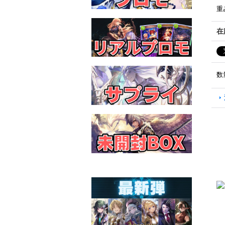
重
在
数