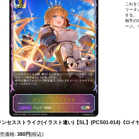
これを
リーヌ
する。
相手の
ージ。
ンセスストライク(イラスト違い)【SL】{PCS01-014}《ロイ
売価格
:
380円
(税込)