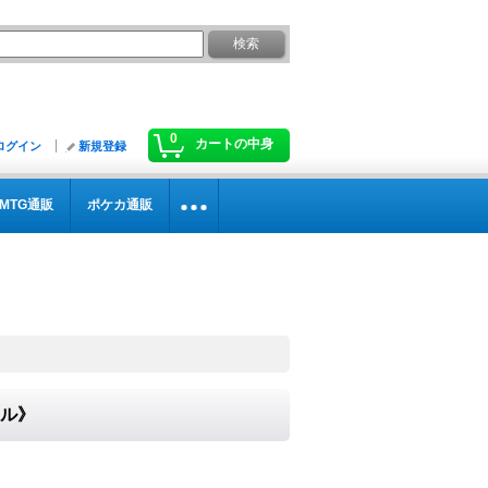
0
カートの中身
ログイン
新規登録
MTG通販
ポケカ通販
ヤル》