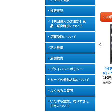
デジモン通販
状態表記
この
【初回購入の方限定】返
品・返金制度について
店頭受取について
求人募集
店舗案内
〔状態
プライバシーポリシー
R】{
110円
カードの梱包方法について
在庫数 
よくあるご質問
いたずら注文、なりすまし
注文について