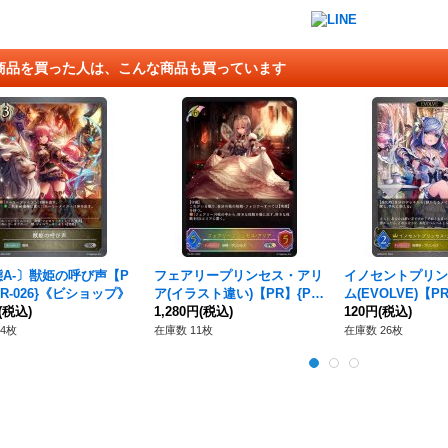
商品を買った人は、こんな商品も買っています
A-〕獣姫の呼び声【P
フェアリープリンセス・アリ
イノセントプリン
PR-026}《ビショップ》
ア(イラスト違い)【PR】{PR-
ム(EVOLVE)【PR
(税込)
051}《エルフ》
1,280円
(税込)
07}《ロイヤル》
120円
(税込)
4枚
在庫数 11枚
在庫数 26枚