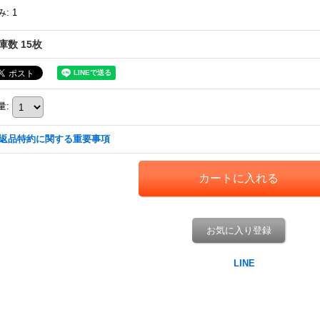
み
:
1
庫数 15枚
量
:
返品特約に関する重要事項
お気に入り登録