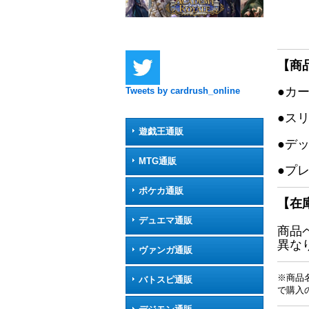
【商
●カ
Tweets by cardrush_online
●ス
遊戯王通販
●デ
MTG通販
●プ
ポケカ通販
【在
デュエマ通販
商品
異な
ヴァンガ通販
※商品
バトスピ通販
で購入