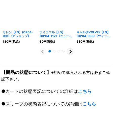
サレン【LG】{CP04-
ライラエル【LG】
キャル(EVOLVE)【LG】
091}《ビショップ》
{CP04-112}《ニュート
{CP04-038}《ウィッ
ラル》
チ》
180
円
(税込)
80
円
(税込)
580
円
(税込)
【商品の状態について】
※初めて購入される方は必ずご確
認下さい。
●カードの状態表記についての詳細は
こちら
●スリーブの状態表記についての詳細は
こちら