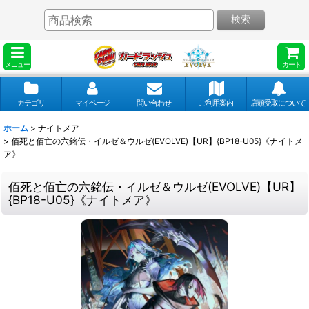
検索
メニュー
カート
カテゴリ
マイページ
問い合わせ
ご利用案内
店頭受取について
ホーム
>
ナイトメア
>
佰死と佰亡の六銘伝・イルゼ＆ウルゼ(EVOLVE)【UR】{BP18-U05}《ナイトメ
ア》
佰死と佰亡の六銘伝・イルゼ＆ウルゼ(EVOLVE)【UR】
{BP18-U05}《ナイトメア》