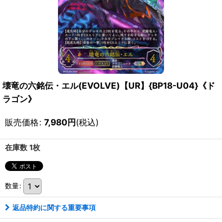
壊竜の六銘伝・エル(EVOLVE)【UR】{BP18-U04}《ド
ラゴン》
販売価格
:
7,980
円
(税込)
在庫数 1枚
数量
:
返品特約に関する重要事項