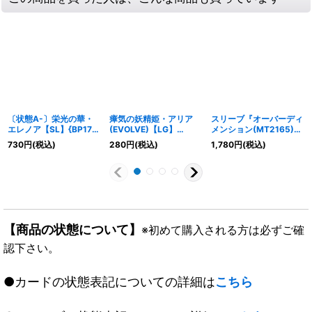
〔状態A-〕栄光の華・
瘴気の妖精姫・アリア
スリーブ『オーバーディ
エレノア【SL】{BP17-
(EVOLVE)【LG】
メンション(MT2165)』
SL11}《ウィッチ》
{BP13-004}《エルフ》
65枚【サプライ】{-}
730
円
(税込)
280
円
(税込)
1,780
円
(税込)
《-》
【商品の状態について】
※初めて購入される方は必ずご確
認下さい。
●カードの状態表記についての詳細は
こちら