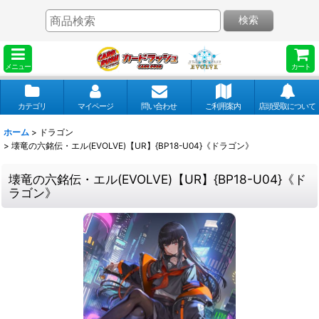
検索
メニュー
カート
カテゴリ
マイページ
問い合わせ
ご利用案内
店頭受取について
ホーム
>
ドラゴン
>
壊竜の六銘伝・エル(EVOLVE)【UR】{BP18-U04}《ドラゴン》
壊竜の六銘伝・エル(EVOLVE)【UR】{BP18-U04}《ド
ラゴン》