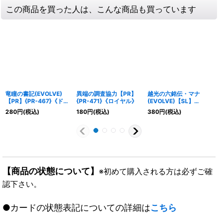
この商品を買った人は、こんな商品も買っています
竜瞳の書記(EVOLVE)
異端の調査協力【PR】
越光の六銘伝・マナ
【PR】{PR-467}《ドラ
{PR-471}《ロイヤル》
(EVOLVE)【SL】
ゴン》
{BP18-SL10}《ウィッ
280
円
(税込)
180
円
(税込)
380
円
(税込)
チ》
【商品の状態について】
※初めて購入される方は必ずご確
認下さい。
●カードの状態表記についての詳細は
こちら