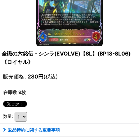
全識の六銘伝・シンラ(EVOLVE)【SL】{BP18-SL06}
《ロイヤル》
販売価格
:
280
円
(税込)
在庫数 9枚
数量
:
返品特約に関する重要事項