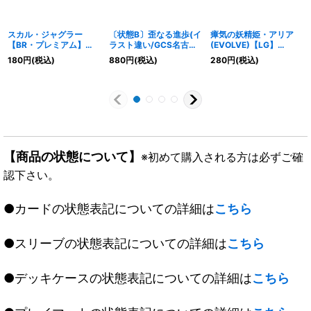
スカル・ジャグラー
〔状態B〕歪なる進歩(イ
瘴気の妖精姫・アリア
【BR・プレミアム】
ラスト違い/GCS名古屋)
(EVOLVE)【LG】
{CP03-P43}《ウィッ
【PR】{PR-481}《ニュ
{BP13-004}《エルフ》
180
円
(税込)
880
円
(税込)
280
円
(税込)
チ》
ートラル》
【商品の状態について】
※初めて購入される方は必ずご確
認下さい。
●カードの状態表記についての詳細は
こちら
●スリーブの状態表記についての詳細は
こちら
●デッキケースの状態表記についての詳細は
こちら