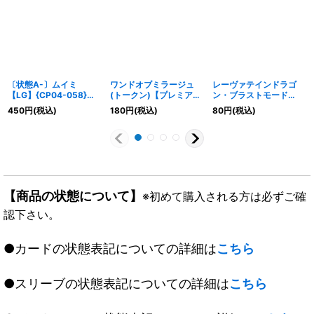
〔状態A-〕ムイミ
ワンドオブミラージュ
レーヴァテインドラゴ
【LG】{CP04-058}
(トークン)【プレミア
ン・ブラストモード
《ドラゴン》
ム】{CP04-PR33}《ウ
(EVOLVE)【LG】
450
円
(税込)
180
円
(税込)
80
円
(税込)
ィッチ》
{BP04-062}《ドラゴ
ン》
【商品の状態について】
※初めて購入される方は必ずご確
認下さい。
●カードの状態表記についての詳細は
こちら
●スリーブの状態表記についての詳細は
こちら