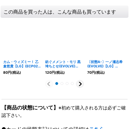
この商品を買った人は、こんな商品も買っています
カム・ウィズミー！ 乙
紡ぐメメント・モリ 黒
〔状態A-〕一ノ瀬志希
倉悠貴【LG】{ECP02-
埼ちとせ(EVOLVE)
(EVOLVE)【LG】
028}《ウィッチ》
【GR・プレミアム】
{CP02-037}《ウィッ
80
円
(税込)
120
円
(税込)
70
円
(税込)
{ECP02-P27}《ナイト
チ》
メア》
【商品の状態について】
※初めて購入される方は必ずご確
認下さい。