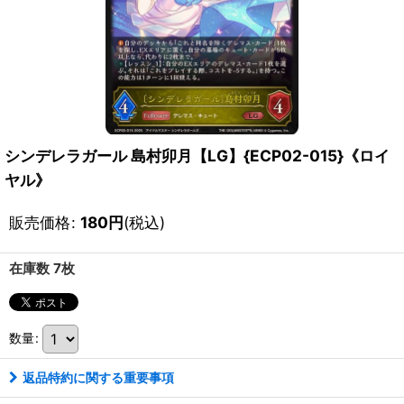
シンデレラガール 島村卯月【LG】{ECP02-015}《ロイ
ヤル》
販売価格
:
180
円
(税込)
在庫数 7枚
数量
:
返品特約に関する重要事項