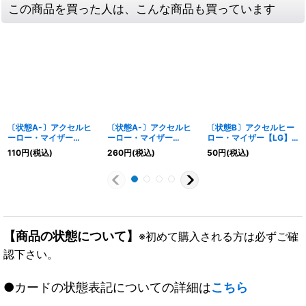
この商品を買った人は、こんな商品も買っています
〔状態A-〕アクセルヒ
〔状態A-〕アクセルヒ
〔状態B〕アクセルヒー
ーロー・マイザー
ーロー・マイザー
ロー・マイザー【LG】
【LG】{BP11-037}《ウ
【SL】{BP11-SL09}
{BP11-037}《ウィッ
110
円
(税込)
260
円
(税込)
50
円
(税込)
ィッチ》
《ウィッチ》
チ》
【商品の状態について】
※初めて購入される方は必ずご確
認下さい。
●カードの状態表記についての詳細は
こちら