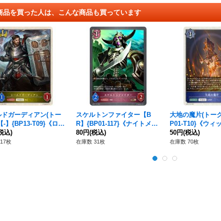
商品を買った人は、こんな商品も買っています
ルドガーディアン(トー
スケルトンファイター【B
大地の魔片(トーク
-】{BP13-T09}《ロイ
R】{BP01-117}《ナイトメ
P01-T10}《ウィ
》
税込)
ア》
80円
(税込)
50円
(税込)
17枚
在庫数 31枚
在庫数 70枚