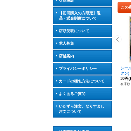
状態表記
この
【初回購入の方限定】返
品・返金制度について
店頭受取について
求人募集
店舗案内
シー
プライバシーポリシー
クン)【
ヤル
30円
(
カードの梱包方法について
在庫数 
よくあるご質問
いたずら注文、なりすまし
注文について