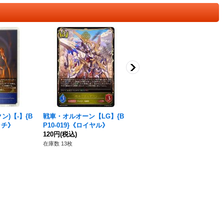
ン)【-】{B
戦車・オルオーン【LG】{B
先導アイチ(リーダー)【-】{P
ッチ》
P10-019}《ロイヤル》
R-261}《ロイヤル》
120円
(税込)
80円
(税込)
在庫数 13枚
在庫数 82枚