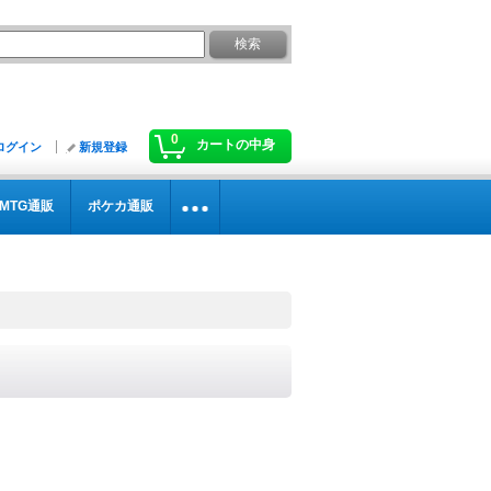
0
カートの中身
ログイン
新規登録
MTG通販
ポケカ通販