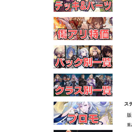
ステ
販
重