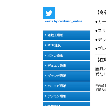
【商
●カ
Tweets by cardrush_online
●ス
遊戯王通販
●デ
MTG通販
●プ
ポケカ通販
【在
デュエマ通販
商品
異な
ヴァンガ通販
※商品
バトスピ通販
で購入
デジモン通販