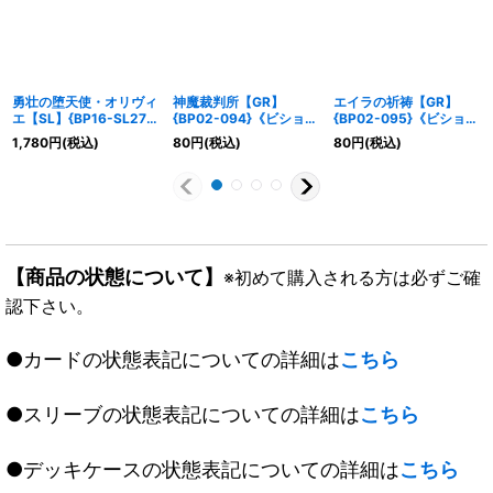
勇壮の堕天使・オリヴィ
神魔裁判所【GR】
エイラの祈祷【GR】
エ【SL】{BP16-SL27}
{BP02-094}《ビショッ
{BP02-095}《ビショッ
《ニュートラル》
プ》
プ》
1,780
円
(税込)
80
円
(税込)
80
円
(税込)
【商品の状態について】
※初めて購入される方は必ずご確
認下さい。
●カードの状態表記についての詳細は
こちら
●スリーブの状態表記についての詳細は
こちら
●デッキケースの状態表記についての詳細は
こちら