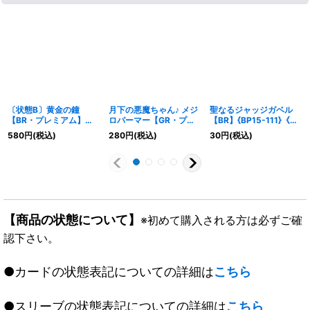
〔状態B〕黄金の鐘
月下の悪魔ちゃん♪ メジ
聖なるジャッジガベル
【BR・プレミアム】
ロパーマー【GR・プレ
【BR】{BP15-111}《ビ
{BP18-P48}《ビショッ
ミアム】{ECP01-P29}
ショップ》
580
円
(税込)
280
円
(税込)
30
円
(税込)
プ》
《ビショップ》
【商品の状態について】
※初めて購入される方は必ずご確
認下さい。
●カードの状態表記についての詳細は
こちら
●スリーブの状態表記についての詳細は
こちら