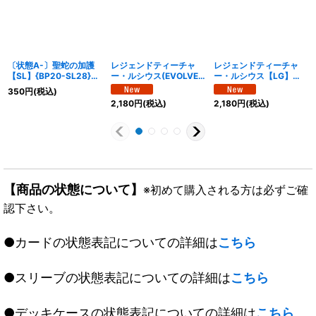
〔状態A-〕聖蛇の加護
レジェンドティーチャ
レジェンドティーチャ
【SL】{BP20-SL28}
ー・ルシウス(EVOLVE)
ー・ルシウス【LG】
《ビショップ》
【LG】{BP21-111}《ニ
{BP21-110}《ニュート
350
円
(税込)
ュートラル》
ラル》
2,180
円
(税込)
2,180
円
(税込)
【商品の状態について】
※初めて購入される方は必ずご確
認下さい。
●カードの状態表記についての詳細は
こちら
●スリーブの状態表記についての詳細は
こちら
●デッキケースの状態表記についての詳細は
こちら