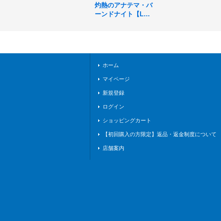
灼熱のアナテマ・バ
ーンドナイト【L
G】{BP16-057}《ド
ラゴン》
ホーム
マイページ
新規登録
ログイン
ショッピングカート
【初回購入の方限定】返品・返金制度について
店舗案内