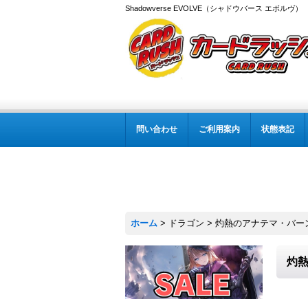
Shadowverse EVOLVE（シャドウバース エボルヴ
問い合わせ
ご利用案内
状態表記
ホーム
>
ドラゴン
>
灼熱のアナテマ・バーンド
灼熱