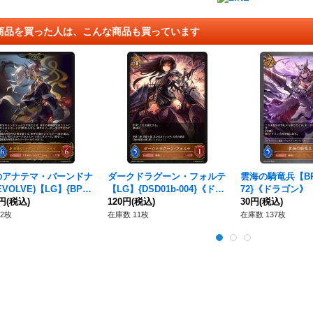
商品を買った人は、こんな商品も買っています
のアナテマ・バーンドナ
ダークドラグーン・フォルテ
雲海の騎竜兵【BR】
VOLVE)【LG】{BP16
【LG】{DSD01b-004}《ドラ
72}《ドラゴン》
8}《ドラゴン》
0円
(税込)
ゴン》
120円
(税込)
30円
(税込)
2枚
在庫数 11枚
在庫数 137枚