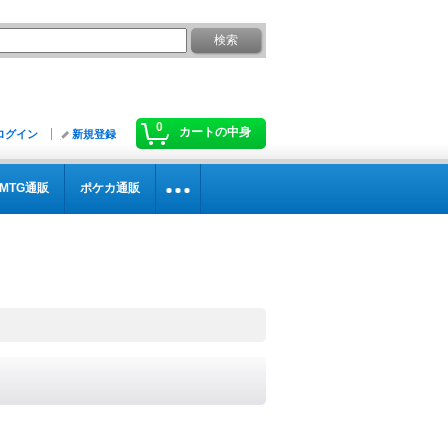
0
カートの中身
ログイン
新規登録
MTG通販
ポケカ通販