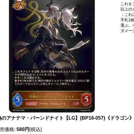
これを
以上の
：これ
手札1
選ぶ。
ダメー
熱のアナテマ・バーンドナイト【LG】{BP16-057}《ドラゴン》
売価格
:
580円
(税込)