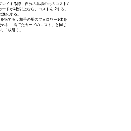
プレイする際、自分の墓場の元のコスト7
カードが4枚以上なら、コストを-2する。
は進化する。
枚を捨てる：相手の場のフォロワー1体を
それに「捨てたカードのコスト」と同じ
ジ。1枚引く。