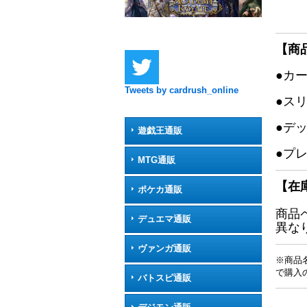
【商
●カ
Tweets by cardrush_online
●ス
●デ
遊戯王通販
●プ
MTG通販
【在
ポケカ通販
商品
デュエマ通販
異な
ヴァンガ通販
※商品
で購入
バトスピ通販