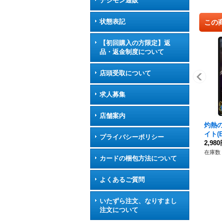
デジモン通販
状態表記
この
【初回購入の方限定】返
品・返金制度について
店頭受取について
求人募集
店舗案内
灼熱
イト(E
プライバシーポリシー
-05
2,98
在庫数 
カードの梱包方法について
よくあるご質問
いたずら注文、なりすまし
注文について