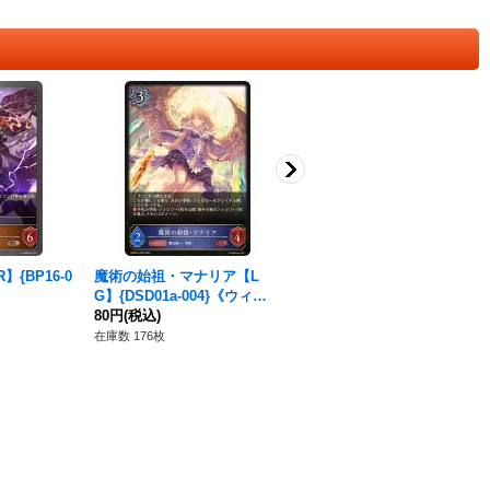
{BP16-0
魔術の始祖・マナリア【L
迸る光明・アポロン(EVOLV
G】{DSD01a-004}《ウィッ
E)【SR】{BP16-119}《ニュ
チ》
80円
(税込)
ートラル》
380円
(税込)
在庫数 176枚
在庫数 27枚