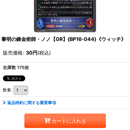
黎明の錬金術師・ノノ【GR】{BP16-044}《ウィッチ》
販売価格
:
30
円
(税込)
在庫数 175枚
数量
:
返品特約に関する重要事項
カートに入れる