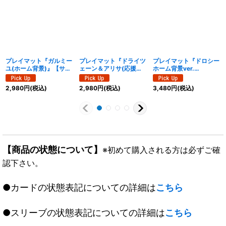
プレイマット『ガルミー
プレイマット『ドライツ
プレイマット『ドロシー
ユ(ホーム背景)』【サプ
ェーン＆アリサ(応援イ
ホーム背景ver.
ライ】{-}《-》
ラスト)』【サプライ】
(RAGE2026/幕張)』
{-}《-》
【サプライ】{-}《-》
2,980
円
(税込)
2,980
円
(税込)
3,480
円
(税込)
【商品の状態について】
※初めて購入される方は必ずご確
認下さい。
●カードの状態表記についての詳細は
こちら
●スリーブの状態表記についての詳細は
こちら