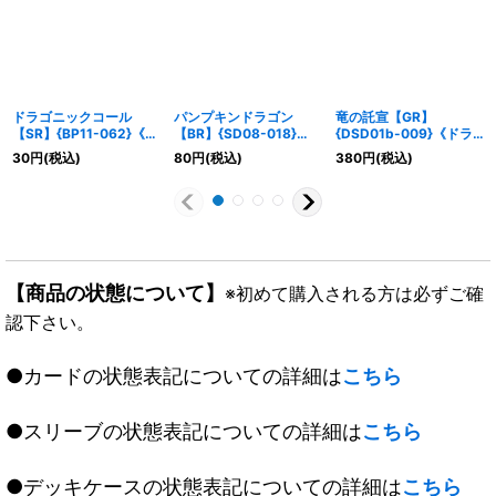
ドラゴニックコール
パンプキンドラゴン
竜の託宣【GR】
【SR】{BP11-062}《ド
【BR】{SD08-018}
{DSD01b-009}《ドラ
ラゴン》
《ドラゴン》
ゴン》
30
円
(税込)
80
円
(税込)
380
円
(税込)
【商品の状態について】
※初めて購入される方は必ずご確
認下さい。
●カードの状態表記についての詳細は
こちら
●スリーブの状態表記についての詳細は
こちら
●デッキケースの状態表記についての詳細は
こちら