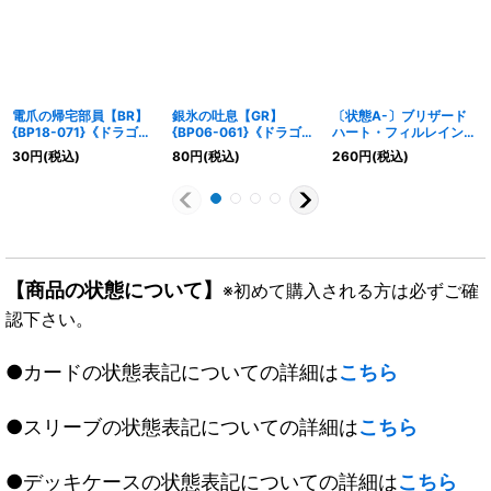
電爪の帰宅部員【BR】
銀氷の吐息【GR】
〔状態A-〕ブリザード
{BP18-071}《ドラゴ
{BP06-061}《ドラゴ
ハート・フィルレイン
ン》
ン》
(EVOLVE)【LG】
30
円
(税込)
80
円
(税込)
260
円
(税込)
{BP15-059}《ドラゴ
ン》
【商品の状態について】
※初めて購入される方は必ずご確
認下さい。
●カードの状態表記についての詳細は
こちら
●スリーブの状態表記についての詳細は
こちら
●デッキケースの状態表記についての詳細は
こちら