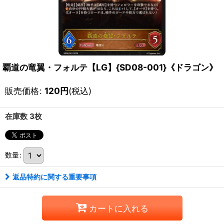
覇道の竜翼・フォルテ【LG】{SD08-001}《ドラゴン》
販売価格
:
120
円
(税込)
在庫数 3枚
数量
:
返品特約に関する重要事項
カートに入れる