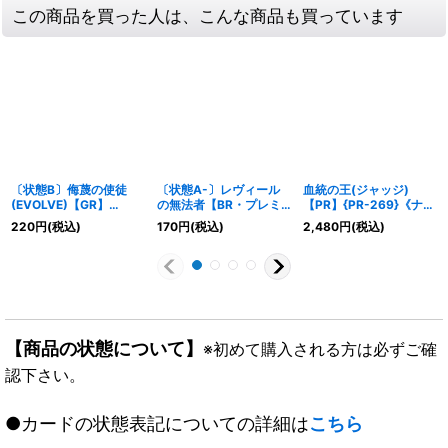
この商品を買った人は、こんな商品も買っています
〔状態B〕侮蔑の使徒
〔状態A-〕レヴィール
血統の王(ジャッジ)
(EVOLVE)【GR】
の無法者【BR・プレミ
【PR】{PR-269}《ナイ
{BP05-056}《ドラゴ
アム】{BP11-P27}《ニ
トメア》
220
円
(税込)
170
円
(税込)
2,480
円
(税込)
ン》
ュートラル》
【商品の状態について】
※初めて購入される方は必ずご確
認下さい。
●カードの状態表記についての詳細は
こちら