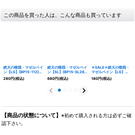
この商品を買った人は、こんな商品も買っています
絶大の唯我・マゼルベイ
絶大の唯我・マゼルベイ
☆SALE☆絶大の唯我・
ン【LG】{BP15-112}
ン【SL】{BP15-SL28}
マゼルベイン【LG】
《ニュートラル》
《ニュートラル》
{BP15-112}《ニュート
280
円
(税込)
680
円
(税込)
180
円
(税込)
ラル》
【商品の状態について】
※初めて購入される方は必ずご確
認下さい。